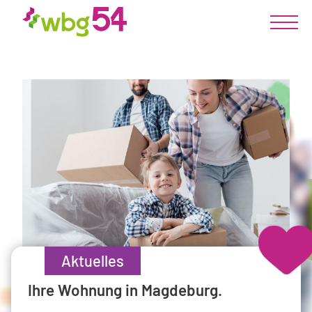
Aktuelles
Wohnmagazine
Die 54er
Ihre Wohnung in Magdeburg.
Neue Ausgabe unseres
Aktueller Geschäftsbericht
Wohnmagazins ist da!