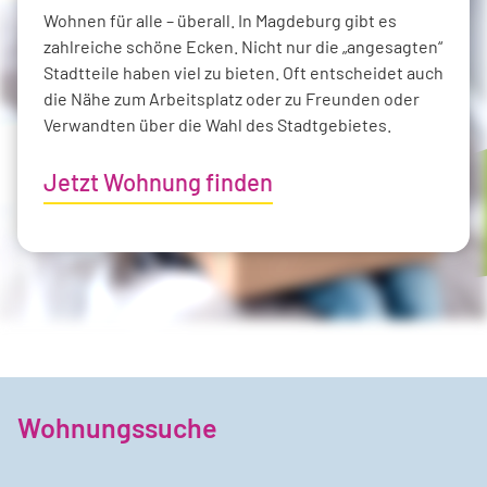
Wohnen für alle – überall. In Magdeburg gibt es
Wir blicken zurück auf ein erfolgreiches Jahr voller
zahlreiche schöne Ecken. Nicht nur die „angesagten“
Projekte, Investitionen und gemeinschaftlicher
Spannende Einblicke, Neuigkeiten aus unseren
Stadtteile haben viel zu bieten. Oft entscheidet auch
Entwicklungen. Der aktuelle Geschäftsbericht der
Wohngebieten und Geschichten aus unserer
die Nähe zum Arbeitsplatz oder zu Freunden oder
WBG 1954 steht ab sofort online zum Download
Genossenschaft – das aktuelle Wohnmagazin der
Verwandten über die Wahl des Stadtgebietes.
bereit.
WBG 1954 ist jetzt online.
Jetzt Wohnung finden
Zu den Geschäftsberichten
Viel Freude beim Lesen!
Zu den Mitgliedermagazinen
Wohnungssuche