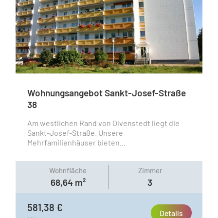
Wohnungsangebot Sankt-Josef-Straße
38
Am westlichen Rand von Olvenstedt liegt die
Sankt-Josef-Straße. Unsere
Mehrfamilienhäuser bieten...
Wohnfläche
Zimmer
68,64 m²
3
581,38 €
Details