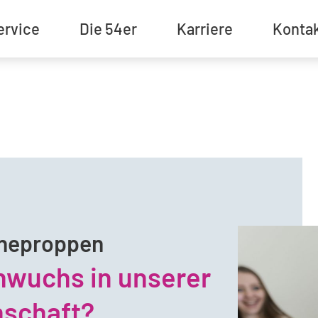
ervice
Die 54er
Karriere
Konta
neproppen
hwuchs in unserer
schaft?